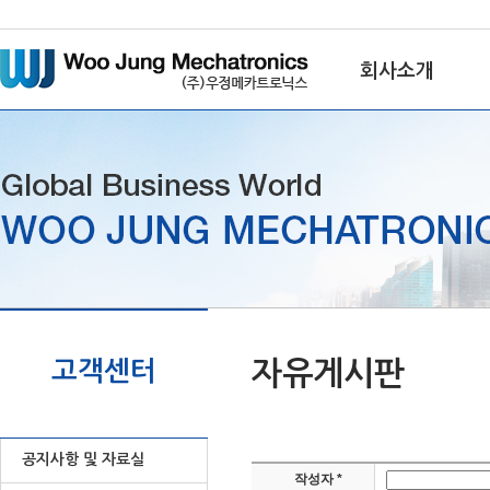
메
본
뉴
문
바
으
회사소개
로
로
가
바
기
로
인사말
가
연혁
기
조직도 및
설비현황
거래처 현황
인증서
오시는길
고객센터
자유게시판
공지사항 및 자료실
작성자 *