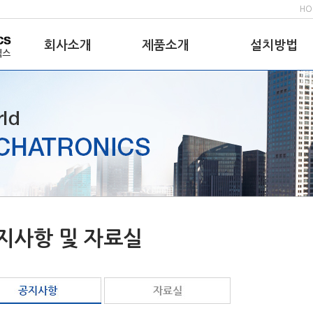
HO
회사소개
제품소개
설치방법
인사말
Assy' Smart Link
제품설명서
연혁
Assy' Union
제품신뢰성평가
조직도 및
Assy' Elbow
설치동영상
설비현황
Flare-Type
거래처 현황
adapter
인증서
오시는길
지사항 및 자료실