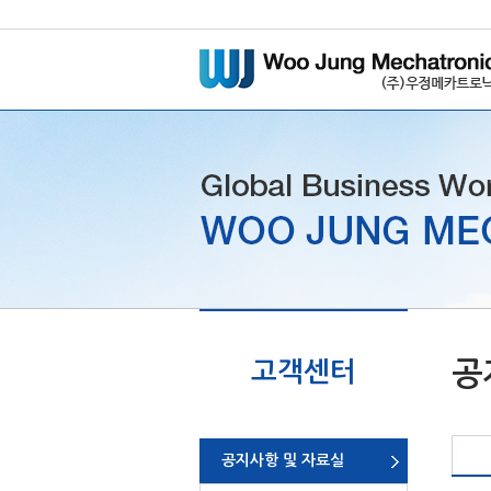
메
본
뉴
문
바
으
로
로
가
바
기
로
가
기
고객센터
공
공지사항 및 자료실